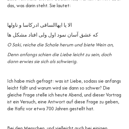
das, was darin steht. Sie lautet:
الا یا ایهاالساقی ادرکاسا و ناولها
که عشق آسان نمود اول ولی افتاد مشکل ها
O Saki, reiche die Schale herum und biete Wein an,
Denn anfangs schien die Liebe leicht zu sein, doch
dann erwies sie sich als schwierig.
Ich habe mich gefragt: was ist Liebe, sodass sie anfangs
leicht fällt und warum wird sie dann so schwer? Die
gleiche Frage stelle ich heute Abend, und dieser Vortrag
ist ein Versuch, eine Antwort auf diese Frage zu geben,
die Hafiz vor etwa 700 Jahren gestellt hat.
Bei den Menschen, und vielleicht auch bei einigen