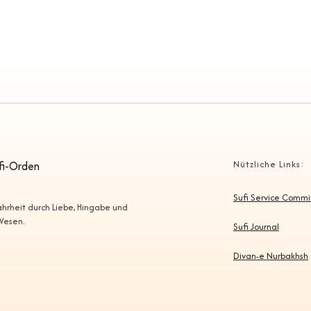
fi-Orden
Nützliche Links:
Sufi Service Comm
Wahrheit durch Liebe, Hingabe und
 Wesen.
Sufi Journal
Divan-e Nurbakhsh