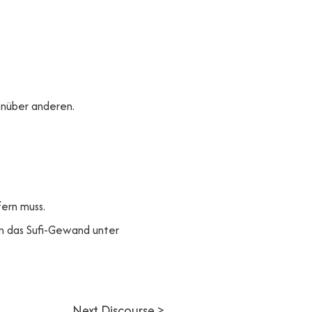
genüber anderen.
fern muss.
gen das Sufi-Gewand unter
Next Discourse >