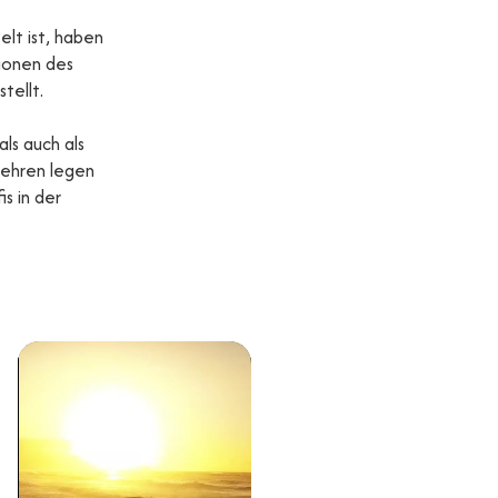
elt ist, haben
ionen des
tellt.
ls auch als
-Lehren legen
s in der