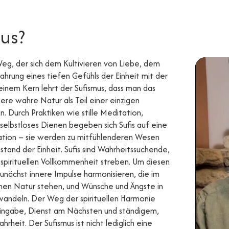
mus?
 Weg, der sich dem Kultivieren von Liebe, dem
hrung eines tiefen Gefühls der Einheit mit der
inem Kern lehrt der Sufismus, dass man das
ere wahre Natur als Teil einer einzigen
. Durch Praktiken wie stille Meditation,
elbstloses Dienen begeben sich Sufis auf eine
mation – sie werden zu mitfühlenderen Wesen
ustand der Einheit. Sufis sind Wahrheitssuchende,
 spirituellen Vollkommenheit streben. Um diesen
nächst innere Impulse harmonisieren, die im
chen Natur stehen, und Wünsche und Ängste in
andeln. Der Weg der spirituellen Harmonie
 Hingabe, Dienst am Nächsten und ständigem,
heit. Der Sufismus ist nicht lediglich eine