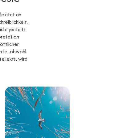
lexität an
reiblichkeit.
cht jenseits
pretation
öttlicher
ebte, obwohl
ellekts, wird