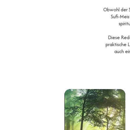
Obwohl der Su
Sufi-Mei
spiri
Diese Rede
praktische L
auch ei