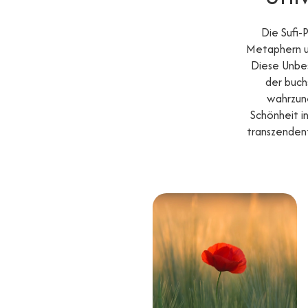
Die Sufi-
Metaphern un
Diese Unbes
der buch
wahrzune
Schönheit i
transzendent