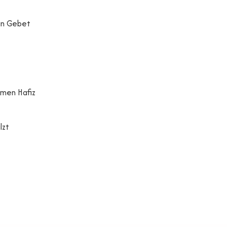
in Gebet
rmen Hafiz
lzt