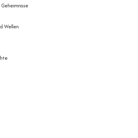
r Geheimnisse
d Wellen
chte