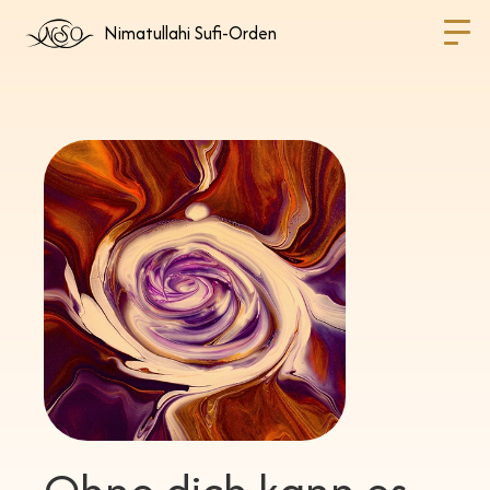
Nimatullahi Sufi-Orden