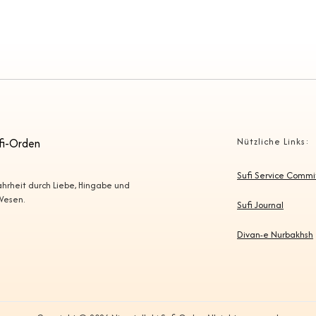
fi-Orden
Nützliche Links:
Sufi Service Comm
Wahrheit durch Liebe, Hingabe und
 Wesen.
Sufi Journal
Divan-e Nurbakhsh