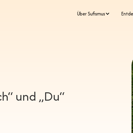
​Über Sufismus
Entde
Ich“ und „Du“