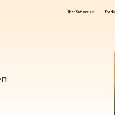
​Über Sufismus
Entde
en