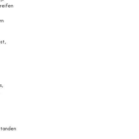
reifen
rn
st,
s,
h
tstanden