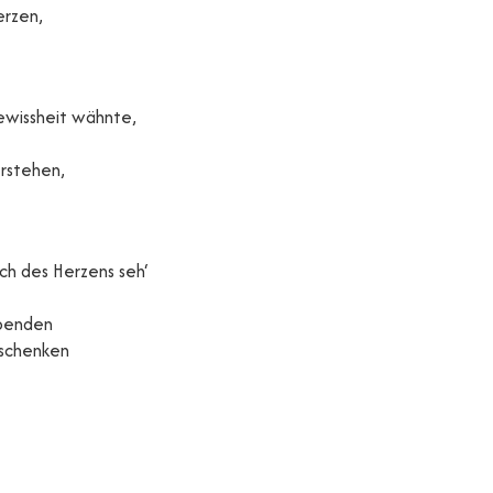
erzen,
Gewissheit wähnte,
erstehen,
ch des Herzens seh‘
ebenden
nschenken