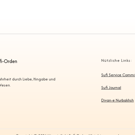
fi-Orden
Nützliche Links:
Sufi Service Comm
Wahrheit durch Liebe, Hingabe und
 Wesen.
Sufi Journal
Divan-e Nurbakhsh