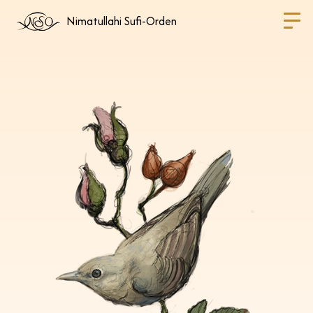
Nimatullahi Sufi-Orden