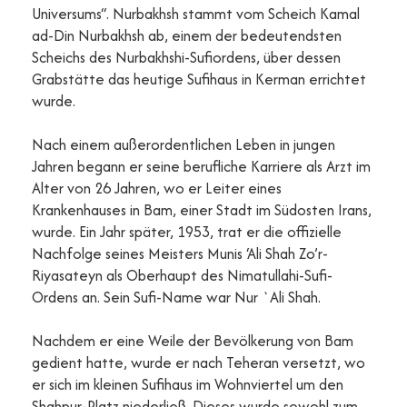
Universums“. Nurbakhsh stammt vom Scheich Kamal
ad-Din Nurbakhsh ab, einem der bedeutendsten
Scheichs des Nurbakhshi-Sufiordens, über dessen
Grabstätte das heutige Sufihaus in Kerman errichtet
wurde.
Nach einem außerordentlichen Leben in jungen
Jahren begann er seine berufliche Karriere als Arzt im
Alter von 26 Jahren, wo er Leiter eines
Krankenhauses in Bam, einer Stadt im Südosten Irans,
wurde. Ein Jahr später, 1953, trat er die offizielle
Nachfolge seines Meisters Munis ‘Ali Shah Zo’r-
Riyasateyn als Oberhaupt des Nimatullahi-Sufi-
Ordens an. Sein Sufi-Name war Nur `Ali Shah.
Nachdem er eine Weile der Bevölkerung von Bam
gedient hatte, wurde er nach Teheran versetzt, wo
er sich im kleinen Sufihaus im Wohnviertel um den
Shahpur-Platz niederließ. Dieses wurde sowohl zum